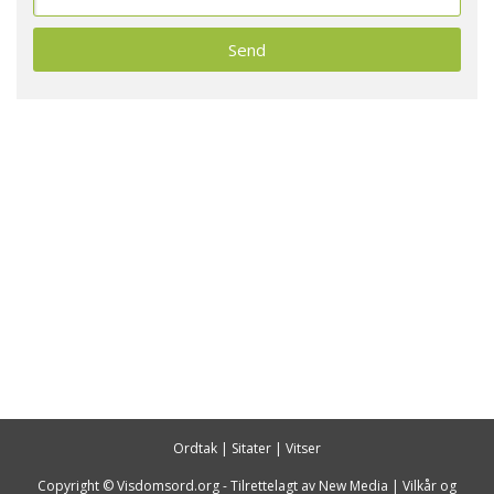
Ordtak
|
Sitater
|
Vitser
Copyright © Visdomsord.org - Tilrettelagt av
New Media
|
Vilkår og