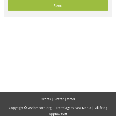
Ordtak
|
Sitater
|
Vitser
Copyright © Visdomsord.org - Tilrettelagt av
New Media
|
Vilkår og
opphavsrett